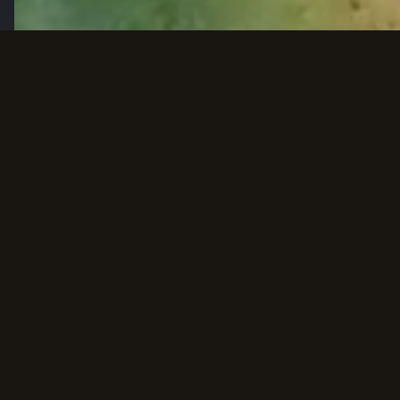
NAVIGATION
NEWS
TOURNAMENTS
PARTNERSHIP
SUPPORT
PRIVACY POLICY
COOKIE SETTINGS
CONTACTS
Email:
worldsfishess@gmail.com
Support:
rivalryofempires.games
Telegram:
Angler Fisher
© 2026 ROE. ALL RIGHTS RESERVED.