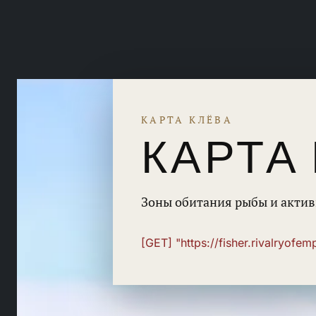
КАРТА КЛЁВА
КАРТА
Зоны обитания рыбы и актив
[GET] "https://fisher.rivalryofe