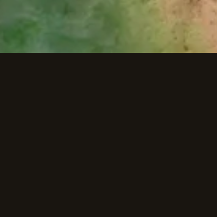
КОНТАКТЫ
Электронная почта:
worldsfishess@gmail.com
Поддержка:
rivalryofempires.games
Telegram:
Angler Fisher
ЛЬНОСТИ